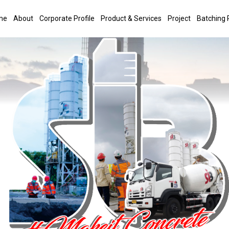
me
About
Corporate Profile
Product & Services
Project
Batching 