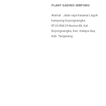
PLANT GADING SERPONG
Alamat : Jalan raya Karawai Legok
kampung bojongnangka
RT.01/RW.29 Nomor.83, Kel.
Bojongnangka, Kec. Kelapa dua,
Kab. Tangerang