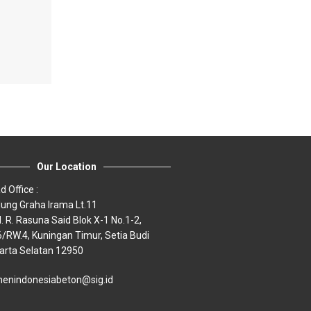
Our Location
d Office :
ung Graha Irama Lt.11
H. R. Rasuna Said Blok X-1 No.1-2,
6/RW.4, Kuningan Timur, Setia Budi
arta Selatan 12950
enindonesiabeton@sig.id