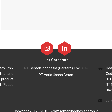
Link Corporate
eady mix
PT Semen Indonesia (Persero) Tbk - SIG
Hea
line and
Ged
PT Varia Usaha Beton
 product
Jl. 
t. Please
RT.
Jak
sem
Copyright 2012 - 2018.
www.semenindonesiabeton.id