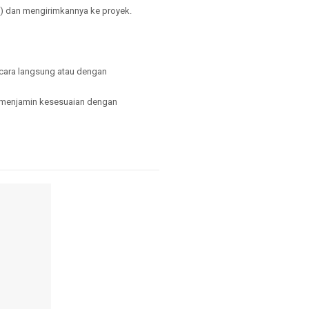
n) dan mengirimkannya ke proyek
.
ecara langsung
atau dengan
k menjamin kesesuaian dengan