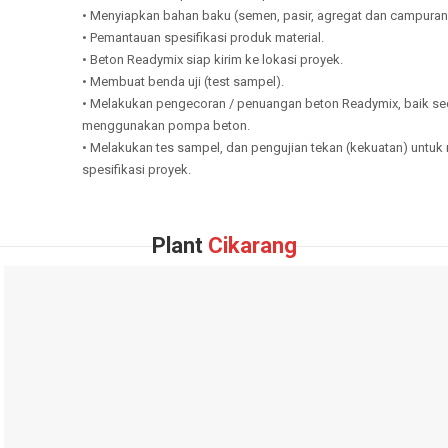
•
Menyiapkan bahan baku (semen, pasir, agregat dan campura
• P
emantauan spesifikasi produk
material.
• Beton Readymix siap kirim ke lokasi proyek.
• Memb
uat
benda uji
(test
sampel
)
.
• Melakukan
pengecoran / penuangan beton Readymix, baik s
menggunakan
pompa beton
.
•
Melakukan tes sampel, dan pengujian tekan (kekuatan) untu
spesifikasi proyek
.
Plant
Cikarang